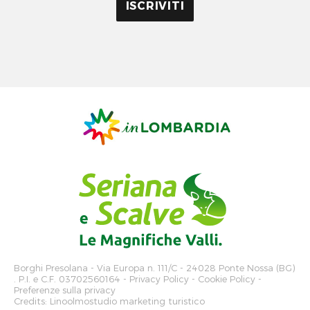
Borghi Presolana
- Via Europa n. 111/C - 24028 Ponte Nossa (BG)
. P.I. e C.F. 03702560164 -
Privacy Policy
-
Cookie Policy
-
Preferenze sulla privacy
Credits:
Linoolmostudio marketing turistico