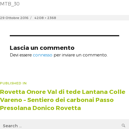
MTB_30
Posted
Full
29 Ottobre 2016
4208 × 2368
on
size
Lascia un commento
Devi essere
connesso
per inviare un commento.
Navigazione
PUBLISHED IN
Rovetta Onore Val di tede Lantana Colle
articoli
Vareno – Sentiero dei carbonai Passo
Presolana Donico Rovetta
Search