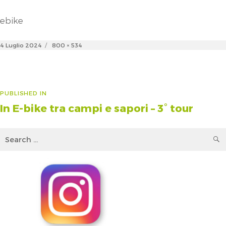
ebike
Posted
Full
4 Luglio 2024
800 × 534
on
size
Navigazione
PUBLISHED IN
In E-bike tra campi e sapori – 3° tour
articoli
Search
for: