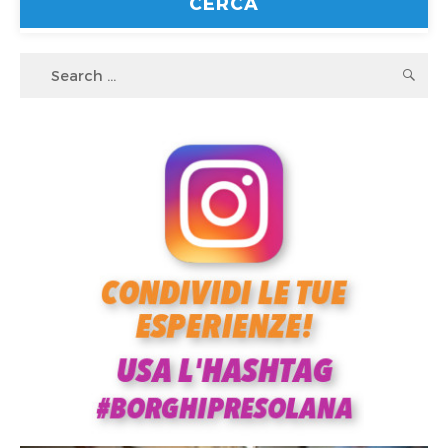
Search
S
for: