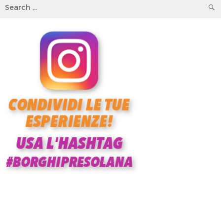
Search
for: