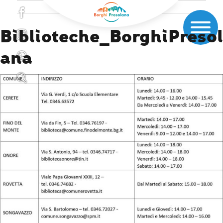
Biblioteche_BorghiPresol
ana