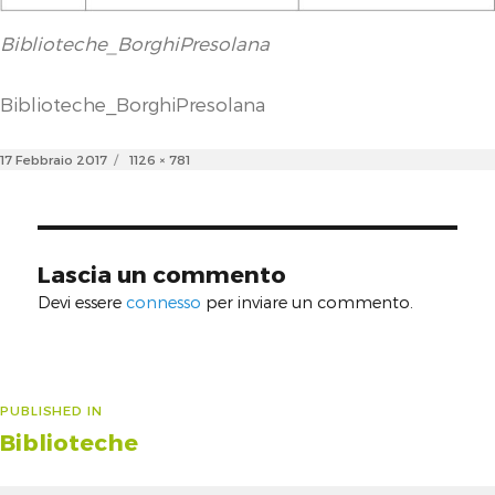
Biblioteche_BorghiPresolana
Biblioteche_BorghiPresolana
Posted
Full
17 Febbraio 2017
1126 × 781
on
size
Lascia un commento
Devi essere
connesso
per inviare un commento.
Navigazione
PUBLISHED IN
Biblioteche
articoli