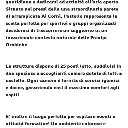
quotidiana e dedicarsi ad attività all’aria aperta.
Situato nei pressi della una straordinaria parete
di arrampicata Ai Corni, l’ostello rappresenta la
scelta perfetta per sportivi o gruppi organizzati
desiderosi di trascorrere un soggiorno in un
incantevole contesto naturale delle Prealpi
Orobiche.
La struttura dispone di 25 posti letto, suddivisi in
due spaziose e accoglienti camere dotate di letti a
castello. Ogni camera è fornita di servizi igienici
e docce, garantendo così il massimo comfort agli
ospiti.
E’ inoltre il luogo perfetto per ospitare eventi e
attività formative! Un ambiente caloroso e