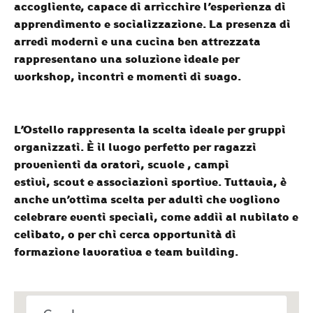
accogliente, capace di arricchire l’esperienza di
apprendimento e socializzazione. La presenza di
arredi moderni e una cucina ben attrezzata
rappresentano una soluzione ideale per
workshop, incontri e momenti di svago.
L’Ostello
rappresenta la scelta ideale per gruppi
organizzati. È il luogo perfetto per ragazzi
provenienti da
oratori
,
scuole
,
campi
estivi
,
scout
e
associazioni sportive.
Tuttavia, è
anche un’ottima scelta per
adulti
che vogliono
celebrare eventi speciali, come addii al nubilato e
celibato, o per chi cerca opportunità di
formazione lavorativa e team building.