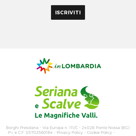
Borghi Presolana
- Via Europa n. 111/C - 24028 Ponte Nossa (BG)
. P.I. e C.F. 03702560164 -
Privacy Policy
-
Cookie Policy
-