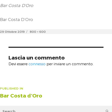
Bar Costa D’Oro
Bar Costa D’Oro
Posted
Full
29 Ottobre 2019
800 × 600
on
size
Lascia un commento
Devi essere
connesso
per inviare un commento.
Navigazione
PUBLISHED IN
Bar Costa d’Oro
articoli
Search