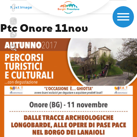
Next Image
Ptc Onore 11nov