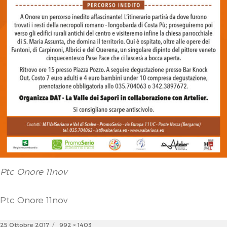
Ptc Onore 11nov
Ptc Onore 11nov
Posted
Full
25 Ottobre 2017
992 × 1403