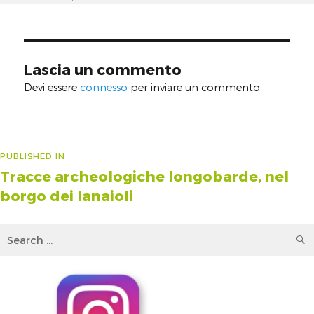
on
size
Lascia un commento
Devi essere
connesso
per inviare un commento.
Navigazione
PUBLISHED IN
Tracce archeologiche longobarde, nel
articoli
borgo dei lanaioli
Search
for: