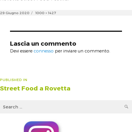
Posted
Full
29 Giugno 2020
1000 × 1427
on
size
Lascia un commento
Devi essere
connesso
per inviare un commento.
Navigazione
PUBLISHED IN
Street Food a Rovetta
articoli
Search
for: