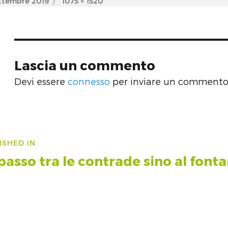
d
Full
ttembre 2019
1075 × 1520
size
Lascia un commento
Devi essere
connesso
per inviare un commento
vigazione
ISHED IN
icoli
passo tra le contrade sino al fonta