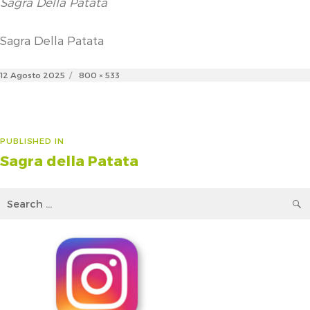
Sagra Della Patata
Sagra Della Patata
Posted
Full
12 Agosto 2025
800 × 533
on
size
Navigazione
PUBLISHED IN
Sagra della Patata
articoli
Search
for: