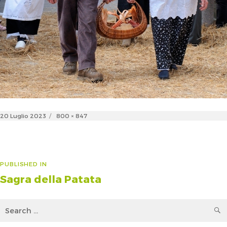
Posted
Full
20 Luglio 2023
800 × 847
on
size
Navigazione
PUBLISHED IN
Sagra della Patata
articoli
Search
for: