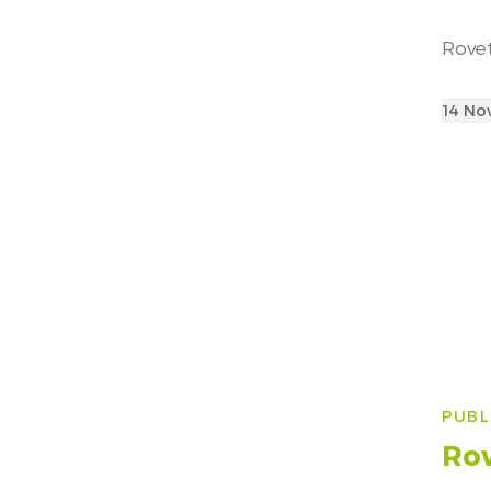
Rovet
Poste
14 No
on
Na
PUBL
art
Rov