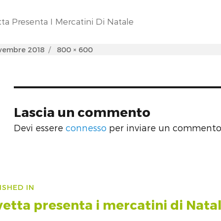
ta Presenta I Mercatini Di Natale
d
Full
vembre 2018
800 × 600
size
Lascia un commento
Devi essere
connesso
per inviare un commento
vigazione
ISHED IN
icoli
etta presenta i mercatini di Natal