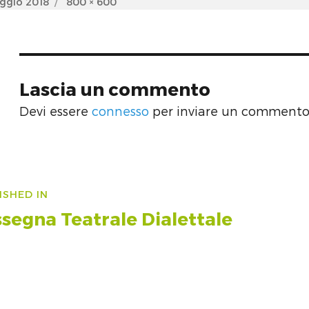
d
Full
ggio 2018
800 × 600
size
Lascia un commento
Devi essere
connesso
per inviare un commento
vigazione
ISHED IN
icoli
segna Teatrale Dialettale