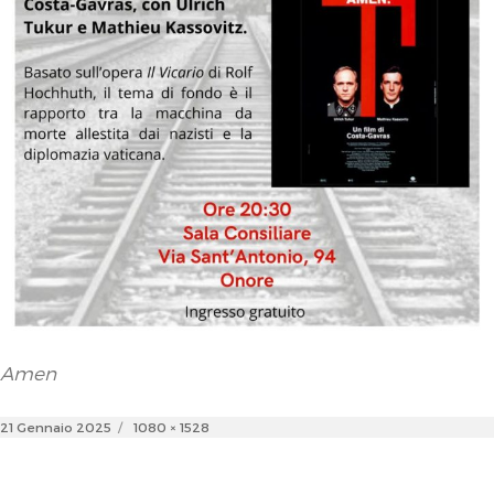
Amen
Posted
Full
21 Gennaio 2025
1080 × 1528
on
size