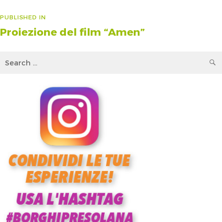
Navigazione
PUBLISHED IN
Proiezione del film “Amen”
articoli
Search
for: