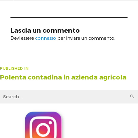
on
size
Lascia un commento
Devi essere
connesso
per inviare un commento.
Navigazione
PUBLISHED IN
Polenta contadina in azienda agricola
articoli
Search
for: