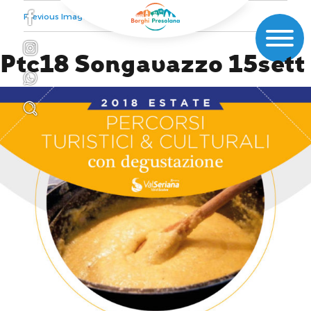
Previous Image
Ptc18 Songavazzo 15sett