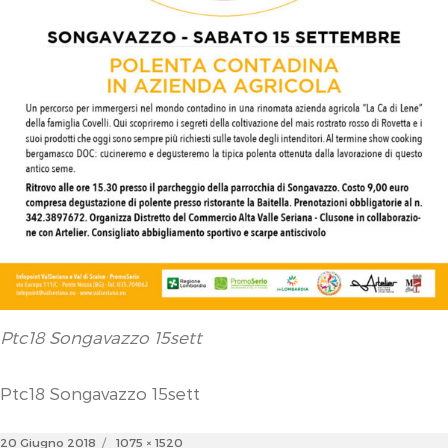
Ptc18 Songavazzo 15sett
Ptc18 Songavazzo 15sett
Posted
Full
20 Giugno 2018
1075 × 1520