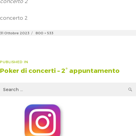
concerto 2
concerto 2
Posted
Full
31 Ottobre 2023
800 × 533
on
size
Navigazione
PUBLISHED IN
Poker di concerti – 2° appuntamento
articoli
Search
for: