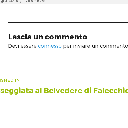
d
Full
gio 2018
768 × 576
size
Lascia un commento
Devi essere
connesso
per inviare un commento
vigazione
ISHED IN
icoli
seggiata al Belvedere di Falecchi