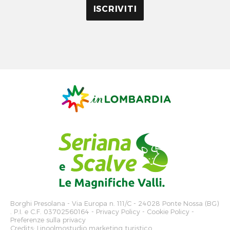
Borghi Presolana
- Via Europa n. 111/C - 24028 Ponte Nossa (BG)
. P.I. e C.F. 03702560164 -
Privacy Policy
-
Cookie Policy
-
Preferenze sulla privacy
Credits:
Linoolmostudio marketing turistico