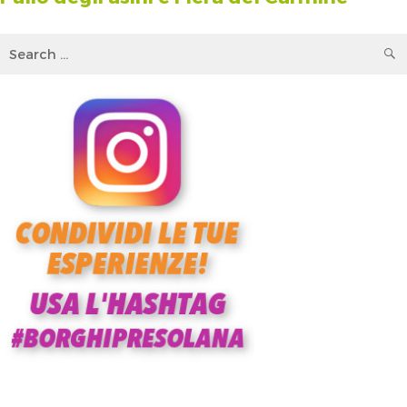
articoli
Search
for: