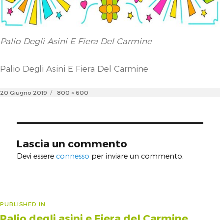
Palio Degli Asini E Fiera Del Carmine
Palio Degli Asini E Fiera Del Carmine
Posted
Full
20 Giugno 2019
800 × 600
on
size
Lascia un commento
Devi essere
connesso
per inviare un commento.
Navigazione
PUBLISHED IN
Palio degli asini e Fiera del Carmine