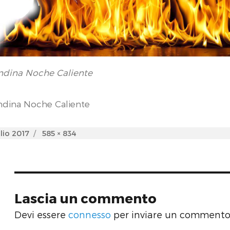
ndina Noche Caliente
ndina Noche Caliente
d
Full
lio 2017
585 × 834
size
Lascia un commento
Devi essere
connesso
per inviare un commento