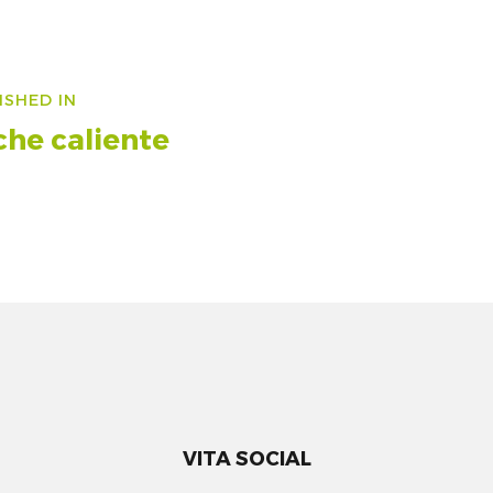
vigazione
ISHED IN
icoli
he caliente
VITA SOCIAL