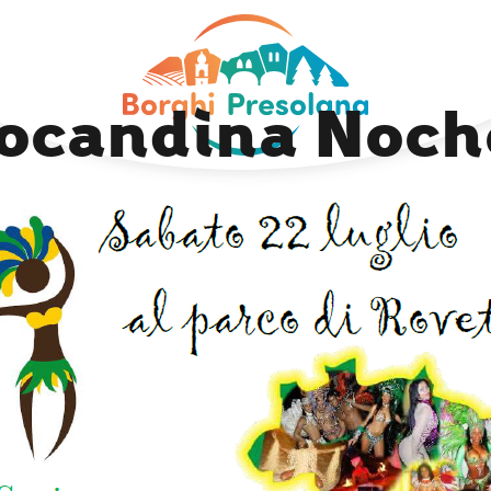
Next Image
ocandina Noch