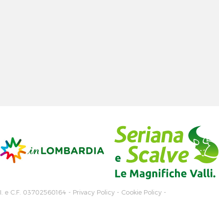
.I. e C.F. 03702560164 -
Privacy Policy
-
Cookie Policy
-