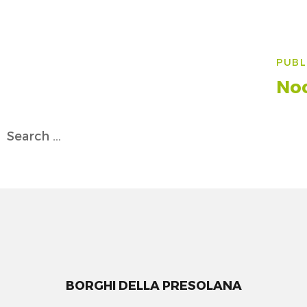
Na
PUBL
art
Noc
Search
for:
BORGHI DELLA PRESOLANA