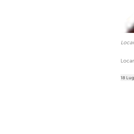
Loca
Loca
Poste
18 Lug
on