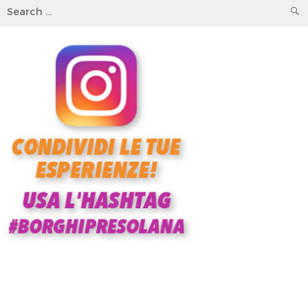
Search
for: