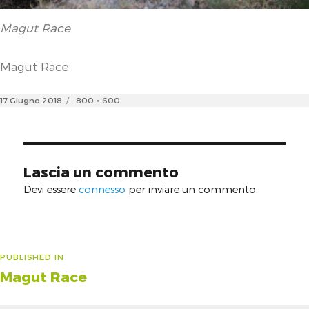
Magut Race
Magut Race
Posted
Full
17 Giugno 2018
800 × 600
on
size
Lascia un commento
Devi essere
connesso
per inviare un commento.
Navigazione
PUBLISHED IN
Magut Race
articoli