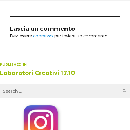
on
size
Lascia un commento
Devi essere
connesso
per inviare un commento.
Navigazione
PUBLISHED IN
Laboratori Creativi 17.10
articoli
Search
for: