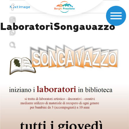
Next Image
LaboratoriSongavazzo