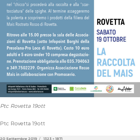
Ptc Rovetta 19ott
Ptc Rovetta 19ott
Posted
Full
20 Settembre 2019
1323 × 1871