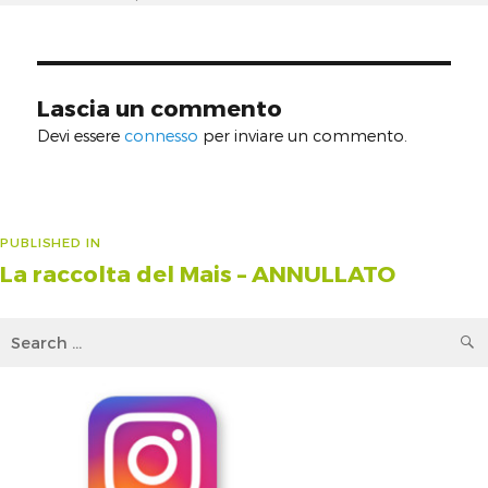
on
size
Lascia un commento
Devi essere
connesso
per inviare un commento.
Navigazione
PUBLISHED IN
La raccolta del Mais – ANNULLATO
articoli
Search
for: