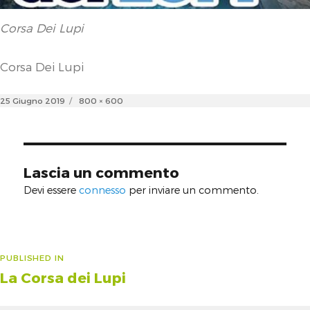
Corsa Dei Lupi
Corsa Dei Lupi
Posted
Full
25 Giugno 2019
800 × 600
on
size
Lascia un commento
Devi essere
connesso
per inviare un commento.
Navigazione
PUBLISHED IN
La Corsa dei Lupi
articoli