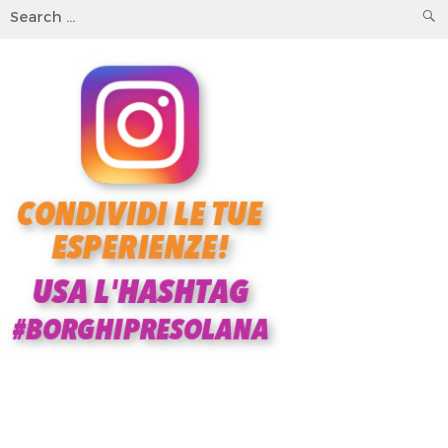
Search
for: