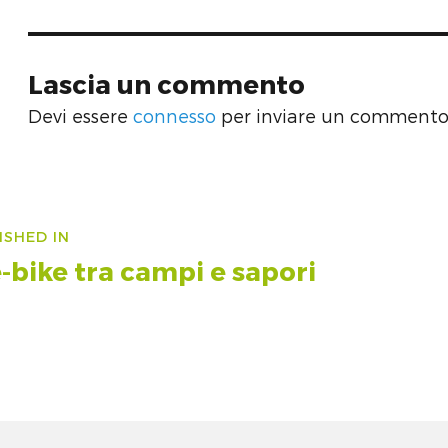
Lascia un commento
Devi essere
connesso
per inviare un commento
vigazione
ISHED IN
icoli
e-bike tra campi e sapori