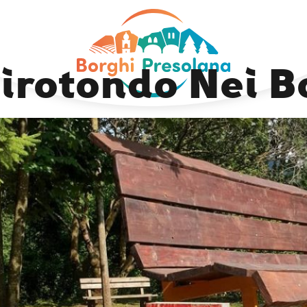
Next Image
irotondo Nei B