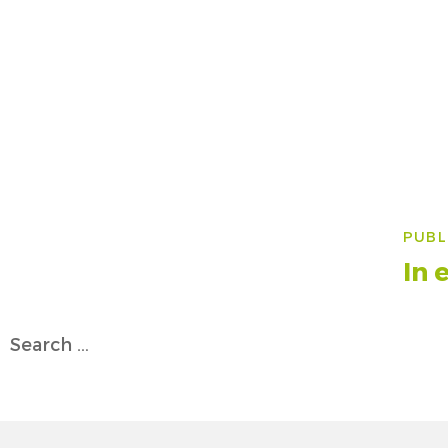
Na
PUBL
art
In 
Search
for: