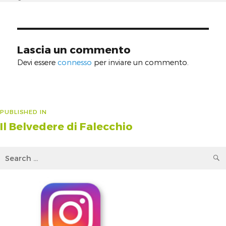
on
size
Lascia un commento
Devi essere
connesso
per inviare un commento.
Navigazione
PUBLISHED IN
Il Belvedere di Falecchio
articoli
Search
for: