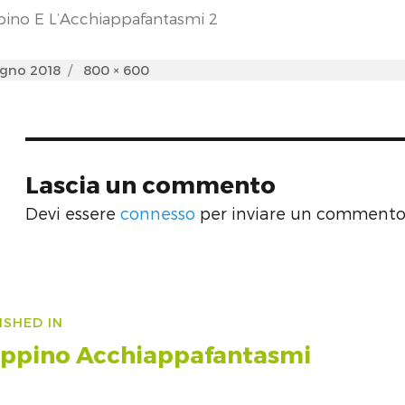
ino E L’Acchiappafantasmi 2
d
Full
ugno 2018
800 × 600
size
Lascia un commento
Devi essere
connesso
per inviare un commento
vigazione
ISHED IN
icoli
oppino Acchiappafantasmi