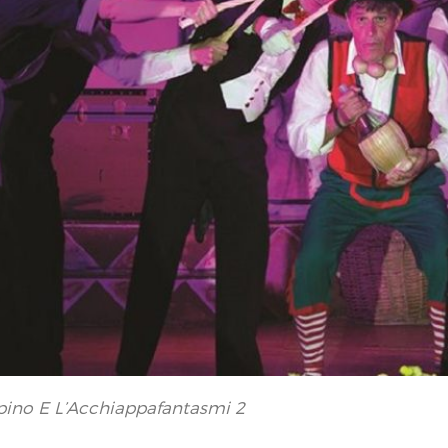
pino E L’Acchiappafantasmi 2