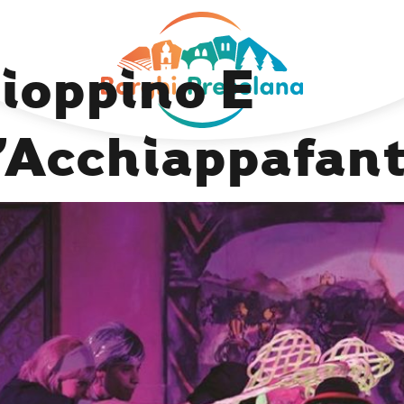
ioppino E
’Acchiappafan