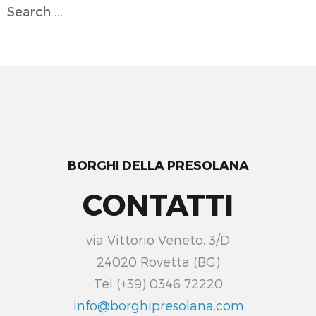
Search
for:
BORGHI DELLA PRESOLANA
CONTATTI
via Vittorio Veneto, 3/D
24020 Rovetta (BG)
Tel (+39) 0346 72220
info@borghipresolana.com