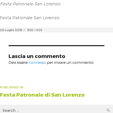
Festa Patronale San Lorenzo
Festa Patronale San Lorenzo
Posted
Full
20 Luglio 2018
830 × 529
on
size
Lascia un commento
Devi essere
connesso
per inviare un commento.
Navigazione
PUBLISHED IN
Festa Patronale di San Lorenzo
articoli
Search