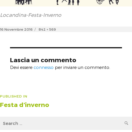
Locandina-Festa-Inverno
Posted
Full
16 Novembre 2016
842 × 569
on
size
Lascia un commento
Devi essere
connesso
per inviare un commento.
Navigazione
PUBLISHED IN
Festa d’inverno
articoli
Search
for: