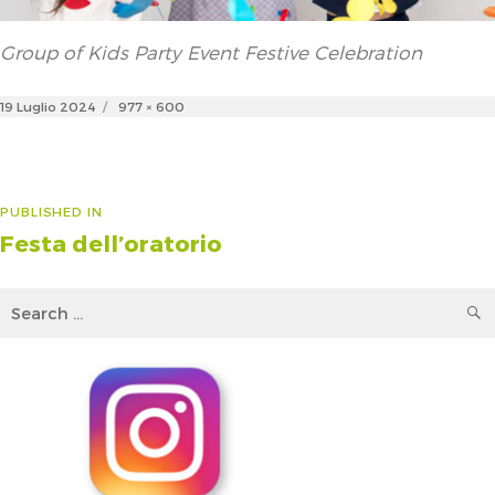
Group of Kids Party Event Festive Celebration
Posted
Full
19 Luglio 2024
977 × 600
on
size
Navigazione
PUBLISHED IN
Festa dell’oratorio
articoli
Search
for: