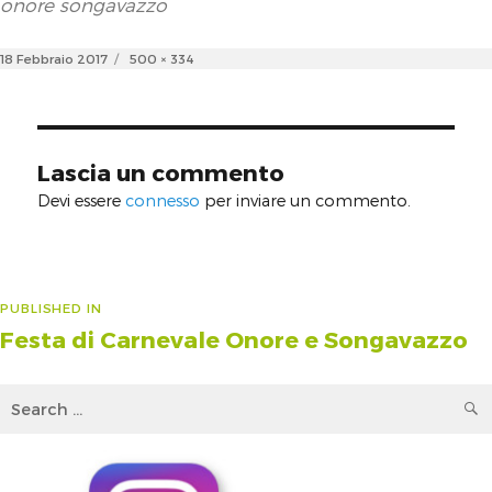
onore songavazzo
Posted
Full
18 Febbraio 2017
500 × 334
on
size
Lascia un commento
Devi essere
connesso
per inviare un commento.
Navigazione
PUBLISHED IN
Festa di Carnevale Onore e Songavazzo
articoli
Search
for: