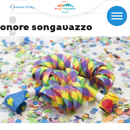
Previous Image
onore songavazzo