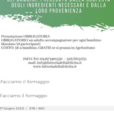
Facciamo il formaggio
Facciamo il formaggio
Posted
Full
17 Giugno 2020
678 × 960
on
size