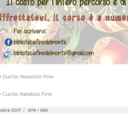
 Cucito Natalizio Fino
 Cucito Natalizio Fino
d
Full
tobre 2017
679 × 960
size