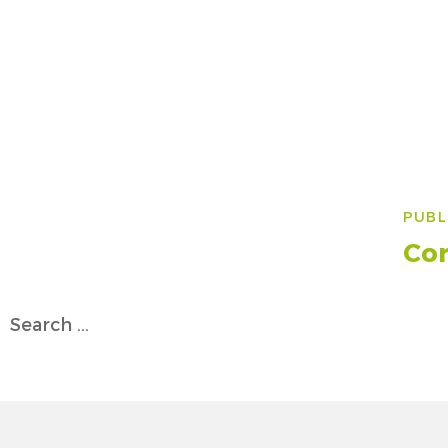
Na
PUBL
art
Cor
Search
for: