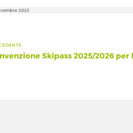
ed
ovembre 2023
vigazione
CEDENTE
ticoli
nvenzione Skipass 2025/2026 per 
colo
cedente: