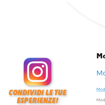
Mo
Mo
Modu
Modu