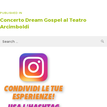
Navigazione
PUBLISHED IN
Concerto Dream Gospel al Teatro
articoli
Arcimboldi
Search
for: