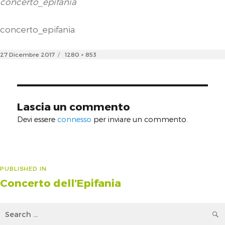
concerto_epifania
concerto_epifania
Posted
Full
27 Dicembre 2017
1280 × 853
on
size
Lascia un commento
Devi essere
connesso
per inviare un commento.
Navigazione
PUBLISHED IN
Concerto dell’Epifania
articoli
Search
for: