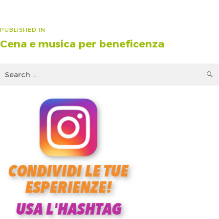
Navigazione
PUBLISHED IN
Cena e musica per beneficenza
articoli
Search
for: