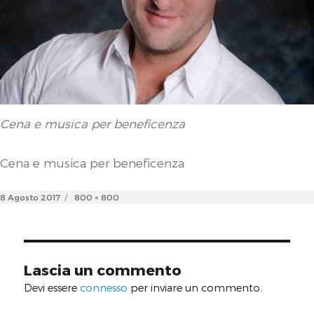
Cena e musica per beneficenza
Cena e musica per beneficenza
Posted
Full
8 Agosto 2017
800 × 800
on
size
Lascia un commento
Devi essere
connesso
per inviare un commento.