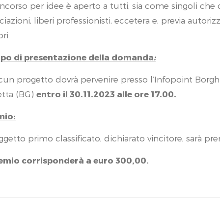
oncorso per idee è aperto a tutti, sia come singoli ch
ciazioni, liberi professionisti, eccetera e, previa autori
ri.
po di presentazione della domanda
:
cun progetto dovrà pervenire presso l’Infopoint Borghi
etta (BG)
entro il 30.11.2023 alle ore 17.00.
mio:
oggetto primo classificato, dichiarato vincitore, sarà 
remio corrisponderà a euro 300,00.