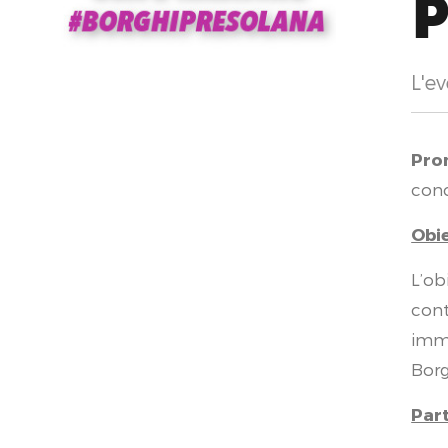
P
L'ev
Pro
conc
Obi
L’ob
cont
imme
Borg
Part