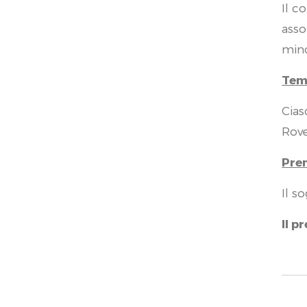
Il c
asso
mino
Tem
Cias
Rov
Pre
Il s
Il p