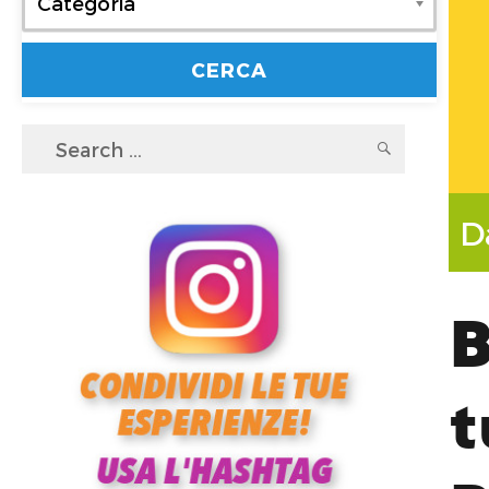
Categoria
Search
SEARC
for:
D
B
t