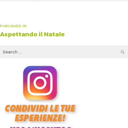
on
size
Navigazione
PUBLISHED IN
Aspettando il Natale
articoli
Search
for: