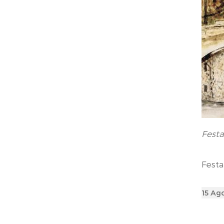
Festa
Festa
Poste
15 Ag
on