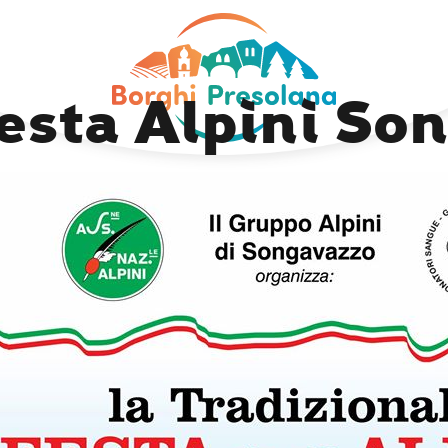
Previous Image
Next Image
esta Alpini So