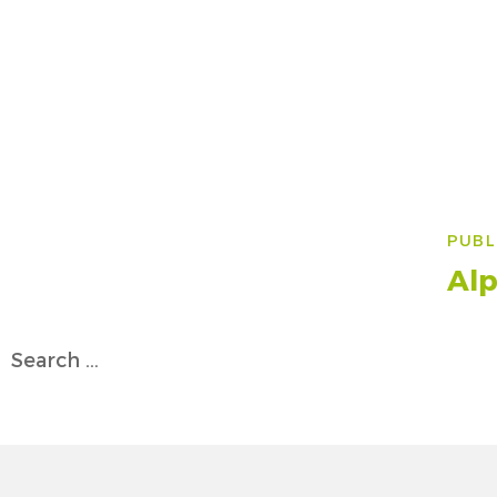
Na
PUBL
art
Alp
Search
for: