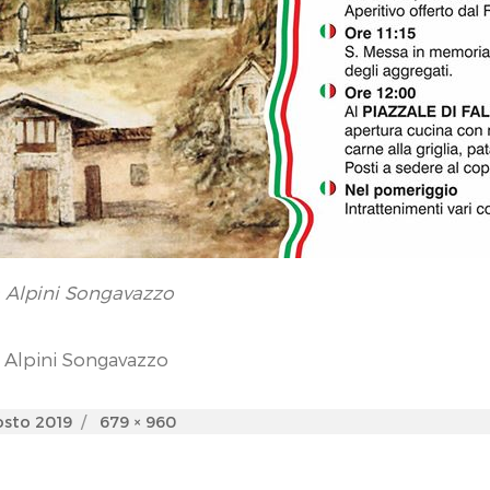
 Alpini Songavazzo
 Alpini Songavazzo
d
Full
osto 2019
679 × 960
size