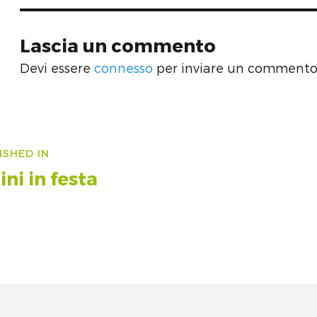
Lascia un commento
Devi essere
connesso
per inviare un commento
vigazione
ISHED IN
icoli
ini in festa