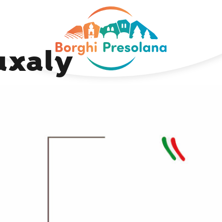
Next Image
uxaly