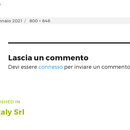
y
d
Full
nnaio 2021
800 × 646
size
Lascia un commento
Devi essere
connesso
per inviare un commento
vigazione
ISHED IN
icoli
aly Srl