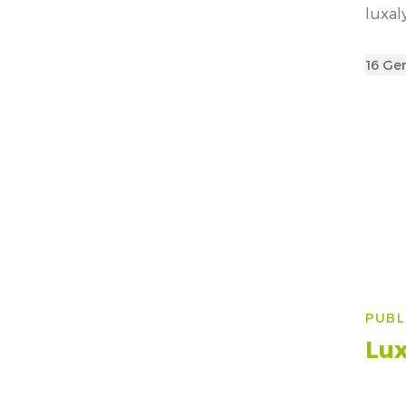
luxal
Poste
16 Ge
on
Na
PUBL
art
Lux