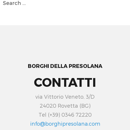
Search
for:
BORGHI DELLA PRESOLANA
CONTATTI
via Vittorio Veneto, 3/D
24020 Rovetta (BG)
Tel (+39) 0346 72220
info@borghipresolana.com