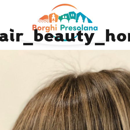
Previous Image
Next Image
air_beauty_h