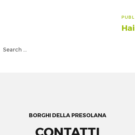
Na
PUBL
art
Ha
Search
for:
BORGHI DELLA PRESOLANA
CONTATTI