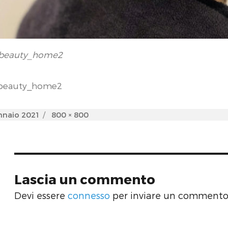
_beauty_home2
_beauty_home2
d
Full
nnaio 2021
800 × 800
size
Lascia un commento
Devi essere
connesso
per inviare un commento