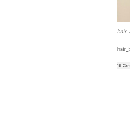
hair
hair
Poste
16 Ge
on