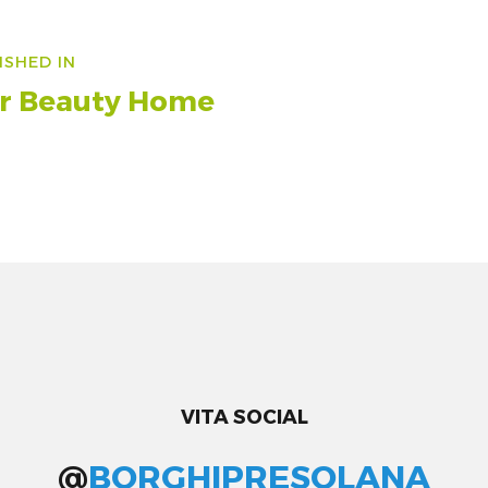
vigazione
ISHED IN
icoli
ir Beauty Home
VITA SOCIAL
@
BORGHIPRESOLANA