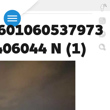
601060537973
06044 N (1)