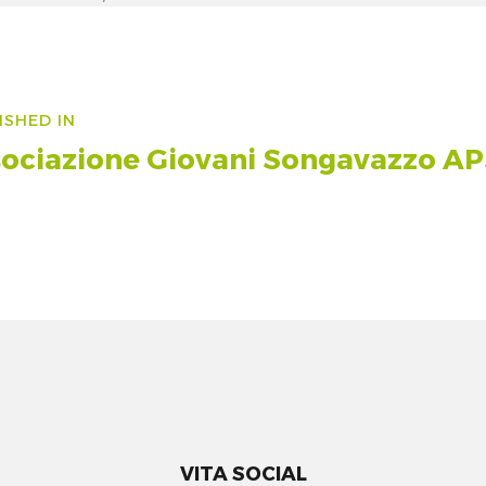
size
vigazione
ISHED IN
icoli
ociazione Giovani Songavazzo A
VITA SOCIAL