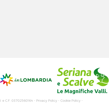
.I. e C.F. 03702560164 -
Privacy Policy
-
Cookie Policy
-