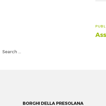
on
Na
PUBL
art
Ass
Search
for:
BORGHI DELLA PRESOLANA