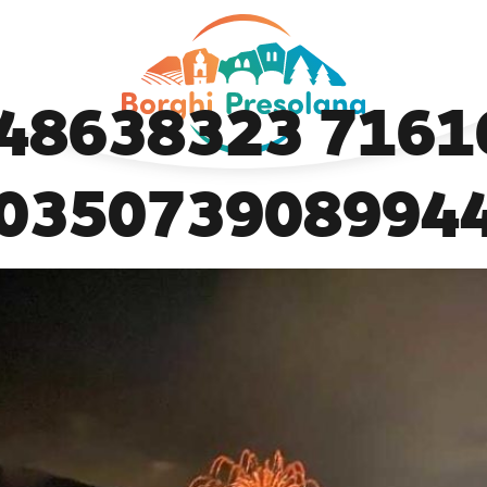
Previous Image
Next Image
48638323 7161
0350739089944