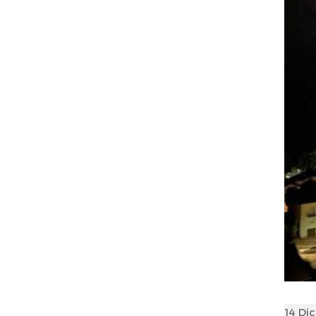
Poste
14 Di