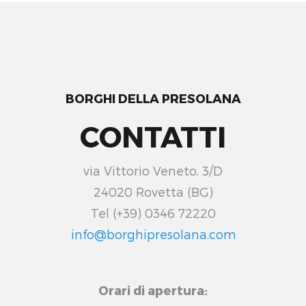
BORGHI DELLA PRESOLANA
CONTATTI
via Vittorio Veneto, 3/D
24020 Rovetta (BG)
Tel (+39) 0346 72220
info@borghipresolana.com
Orari di apertura: