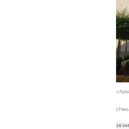
chies
chies
Poste
28 Se