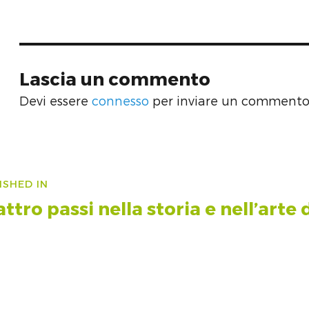
size
Lascia un commento
Devi essere
connesso
per inviare un commento
vigazione
ISHED IN
icoli
ttro passi nella storia e nell’arte