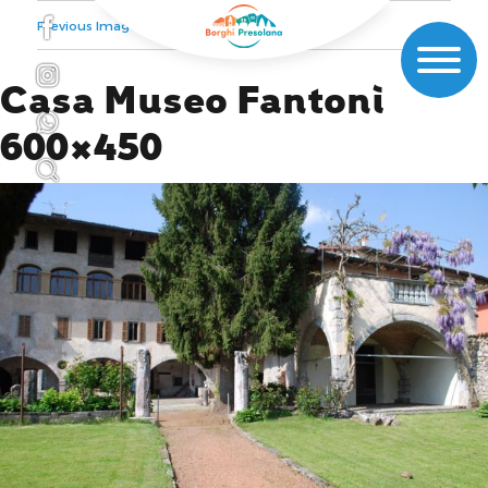
Previous Image
Next Image
Casa Museo Fantoni
600×450