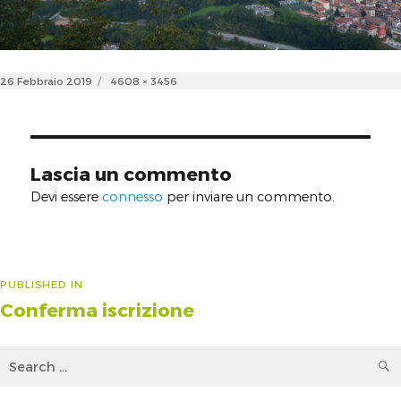
Posted
Full
26 Febbraio 2019
4608 × 3456
on
size
Lascia un commento
Devi essere
connesso
per inviare un commento.
Navigazione
PUBLISHED IN
Conferma iscrizione
articoli
Search
for: