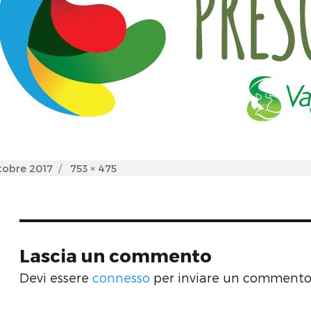
d
Full
tobre 2017
753 × 475
size
Lascia un commento
Devi essere
connesso
per inviare un commento