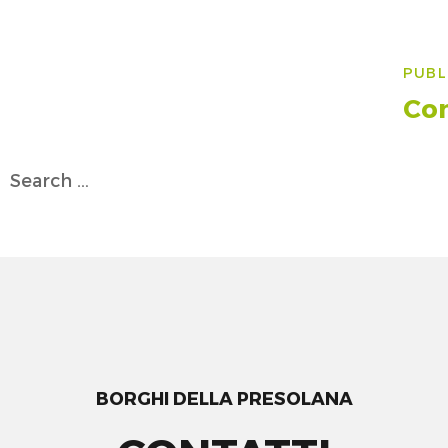
Na
PUBL
art
Con
Search
for:
BORGHI DELLA PRESOLANA