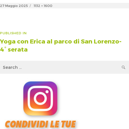
Posted
Full
27 Maggio 2025
1132 × 1600
on
size
Navigazione
PUBLISHED IN
Yoga con Erica al parco di San Lorenzo-
articoli
4° serata
Search
for: