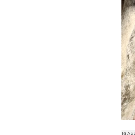
Poste
16 Ag