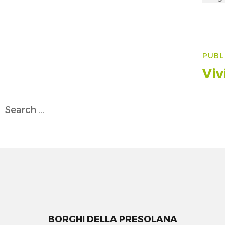
on
Na
PUBL
art
Viv
Search
for:
BORGHI DELLA PRESOLANA