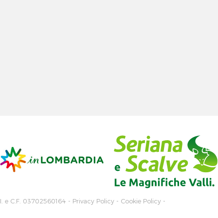
.I. e C.F. 03702560164 -
Privacy Policy
-
Cookie Policy
-