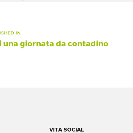
size
vigazione
ISHED IN
icoli
i una giornata da contadino
VITA SOCIAL