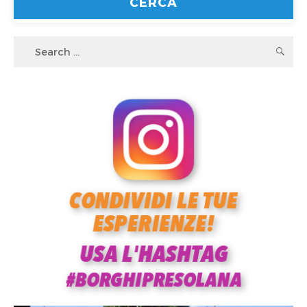
Search
S
for: